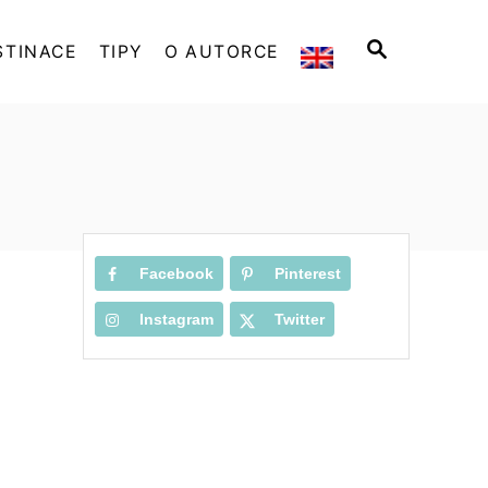
S
STINACE
TIPY
O AUTORCE
E
A
R
C
H
Facebook
Pinterest
Instagram
Twitter