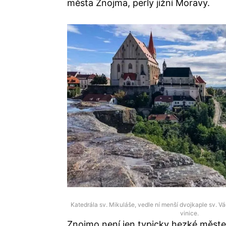
města Znojma, perly jižní Moravy.
Katedrála sv. Mikuláše, vedle ní menší dvojkaple sv. V
vinice.
Znojmo není jen typicky hezké měst