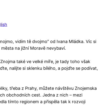
lish
nojmo, vidím tě dvojmo” od Ivana Mládka. Víc si
města na jižní Moravě nevybaví.
Znojma také ve velké míře, je tady toho však
te, nalijte si sklenku bílého, a pojďte se podívat,
ubliky, třeba z Prahy, můžete návštěvu Znojemska
ých obchodních cest. Jedna z nich – mezi
edla tímto regionem a přispěla tak k rozvoji