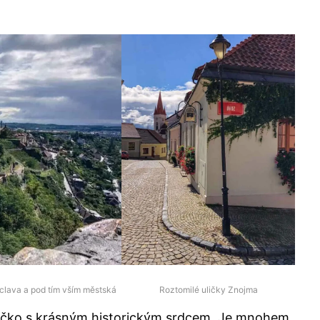
áclava a pod tím vším městská
Roztomilé uličky Znojma
ečko s krásným historickým srdcem. Je mnohem