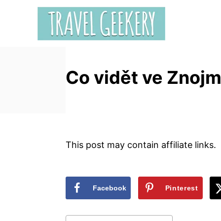
S
k
i
p
t
Co vidět ve Znojmě
o
C
o
n
t
e
This post may contain affiliate links.
n
t
Facebook
Pinterest