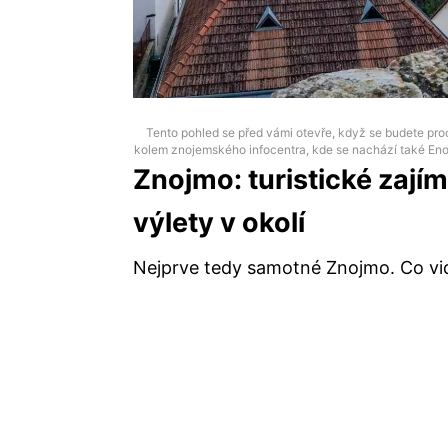
Tento pohled se před vámi otevře, když se budete pr
kolem znojemského infocentra, kde se nachází také Eno
Znojmo: turistické zajím
výlety v okolí
Nejprve tedy samotné Znojmo. Co vi