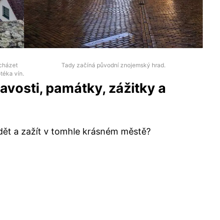
ocházet
Tady začíná původní znojemský hrad.
téka vín.
avosti, památky, zážitky a
dět a zažít v tomhle krásném městě?