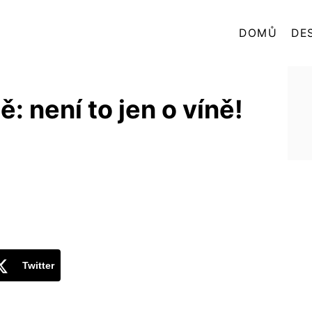
DOMŮ
DE
: není to jen o víně!
Twitter